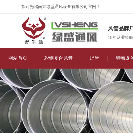
欢迎光临南京绿盛通风设备有限公司官网！
风管品牌
18年从业经
网站首页
彩钢复合风管
焊管
特氟龙