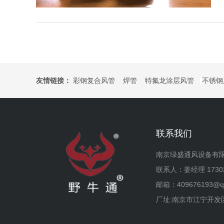
友情链接：
彩钢复合风管
焊管
特氟龙涂层风管
不锈钢
联系我们
南京绿盛通风设备有
联系人：姜经理 17302
邮箱：409676193@q
厂址:南京市江宁开发